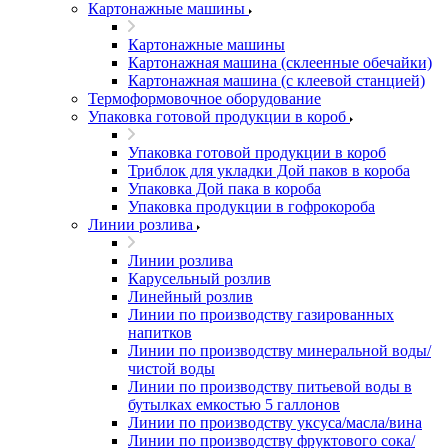
Картонажные машины
Картонажные машины
Картонажная машина (склеенные обечайки)
Картонажная машина (с клеевой станцией)
Термоформовочное оборудование
Упаковка готовой продукции в короб
Упаковка готовой продукции в короб
Триблок для укладки Дой паков в короба
Упаковка Дой пака в короба
Упаковка продукции в гофрокороба
Линии розлива
Линии розлива
Карусельный розлив
Линейный розлив
Линии по производству газированных
напитков
Линии по производству минеральной воды/
чистой воды
Линии по производству питьевой воды в
бутылках емкостью 5 галлонов
Линии по производству уксуса/масла/вина
Линии по производству фруктового сока/