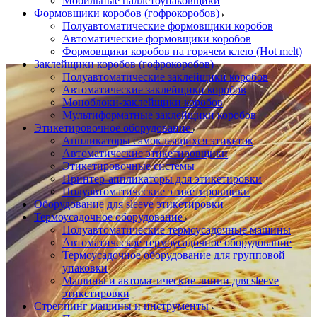
Мобильные паллетоупаковщики
Формовщики коробов (гофрокоробов)
Полуавтоматические формовщики коробов
Автоматические формовщики коробов
Формовщики коробов на горячем клею (Hot melt)
Заклейщики коробов (гофрокоробов)
Полуавтоматические заклейщики коробов
Автоматические заклейщики коробов
Моноблоки-заклейщики коробов
Мультиформатные заклейщики коробов
Этикетировочное оборудование
Аппликаторы самоклеящихся этикеток
Автоматические этикетировщики
Этикетировочные системы
Принтер-аппликаторы для этикетировки
Полуавтоматические этикетировщики
Оборудование для sleeve этикетировки
Термоусадочное оборудование
Полуавтоматические термоусадочные машины
Автоматическое термоусадочное оборудование
Термоусадочное оборудование для групповой
упаковки
Машины и автоматические линии для sleeve
этикетировки
Стреппинг машины и инструменты