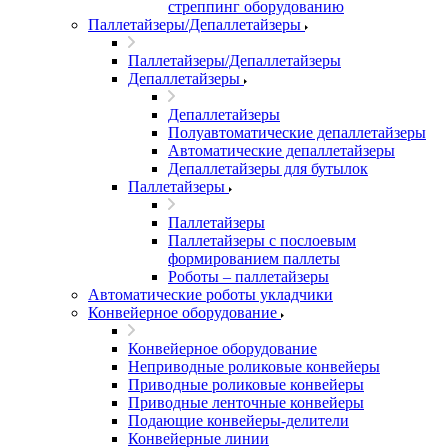
стреппинг оборудованию
Паллетайзеры/Депаллетайзеры
Паллетайзеры/Депаллетайзеры
Депаллетайзеры
Депаллетайзеры
Полуавтоматические депаллетайзеры
Автоматические депаллетайзеры
Депаллетайзеры для бутылок
Паллетайзеры
Паллетайзеры
Паллетайзеры с послоевым
формированием паллеты
Роботы – паллетайзеры
Автоматические роботы укладчики
Конвейерное оборудование
Конвейерное оборудование
Неприводные роликовые конвейеры
Приводные роликовые конвейеры
Приводные ленточные конвейеры
Подающие конвейеры-делители
Конвейерные линии