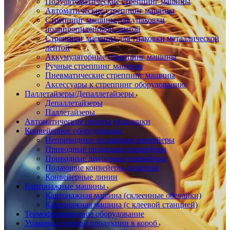
Полуавтоматические стреппинг машины
Автоматические стреппинг машины
Стреппинг машины для упаковки
полипропиленовой лентой
Стреппинг машины для упаковки металлической
лентой
Аккумуляторные стреппинг машины
Ручные стреппинг машины
Пневматические стреппинг машины
Аксессуары к стреппинг оборудованию
Паллетайзеры/Депаллетайзеры
Депаллетайзеры
Паллетайзеры
Автоматические роботы укладчики
Конвейерное оборудование
Неприводные роликовые конвейеры
Приводные роликовые конвейеры
Приводные ленточные конвейеры
Подающие конвейеры-делители
Конвейерные линии
Картонажные машины
Картонажная машина (склеенные обечайки)
Картонажная машина (с клеевой станцией)
Термоформовочное оборудование
Упаковка готовой продукции в короб