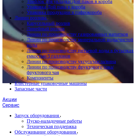
Триблок для укладки Дой паков в короба
Упаковка Дой пака в короба
Упаковка продукции в гофрокороба
Линии розлива
Карусельный розлив
Линейный розлив
Линии по производству газированных напитков
Линии по производству минеральной воды/чистой
воды
Линии по производству питьевой воды в бутылках
емкостью 5 галлонов
Линии по производству уксуса/масла/вина
Линии по производству фруктового сока/
фруктового чая
Компоненты
Блистерные упаковочные машины
Запасные части
Акции
Сервис
Запуск оборудования
Пуско-наладочные работы
Техническая поддержка
Обслуживание оборудования