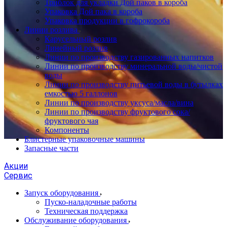
Триблок для укладки Дой паков в короба
Упаковка Дой пака в короба
Упаковка продукции в гофрокороба
Линии розлива
Карусельный розлив
Линейный розлив
Линии по производству газированных напитков
Линии по производству минеральной воды/чистой
воды
Линии по производству питьевой воды в бутылках
емкостью 5 галлонов
Линии по производству уксуса/масла/вина
Линии по производству фруктового сока/
фруктового чая
Компоненты
Блистерные упаковочные машины
Запасные части
Акции
Сервис
Запуск оборудования
Пуско-наладочные работы
Техническая поддержка
Обслуживание оборудования