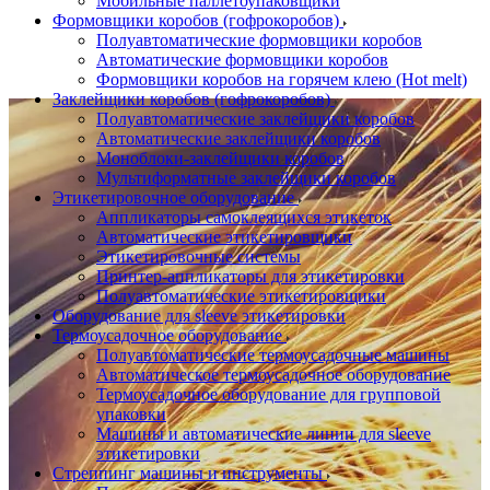
Мобильные паллетоупаковщики
Формовщики коробов (гофрокоробов)
Полуавтоматические формовщики коробов
Автоматические формовщики коробов
Формовщики коробов на горячем клею (Hot melt)
Заклейщики коробов (гофрокоробов)
Полуавтоматические заклейщики коробов
Автоматические заклейщики коробов
Моноблоки-заклейщики коробов
Мультиформатные заклейщики коробов
Этикетировочное оборудование
Аппликаторы самоклеящихся этикеток
Автоматические этикетировщики
Этикетировочные системы
Принтер-аппликаторы для этикетировки
Полуавтоматические этикетировщики
Оборудование для sleeve этикетировки
Термоусадочное оборудование
Полуавтоматические термоусадочные машины
Автоматическое термоусадочное оборудование
Термоусадочное оборудование для групповой
упаковки
Машины и автоматические линии для sleeve
этикетировки
Стреппинг машины и инструменты