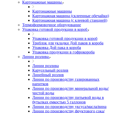
Картонажные машины
Картонажные машины
Картонажная машина (склеенные обечайки)
Картонажная машина (с клеевой станцией)
Термоформовочное оборудование
Упаковка готовой продукции в короб
Упаковка готовой продукции в короб
Триблок для укладки Дой паков в короба
Упаковка Дой пака в короба
Упаковка продукции в гофрокороба
Линии розлива
Линии розлива
Карусельный розлив
Линейный розлив
Линии по производству газированных
напитков
Линии по производству минеральной воды/
чистой воды
Линии по производству питьевой воды в
бутылках емкостью 5 галлонов
Линии по производству уксуса/масла/вина
Линии по производству фруктового сока/