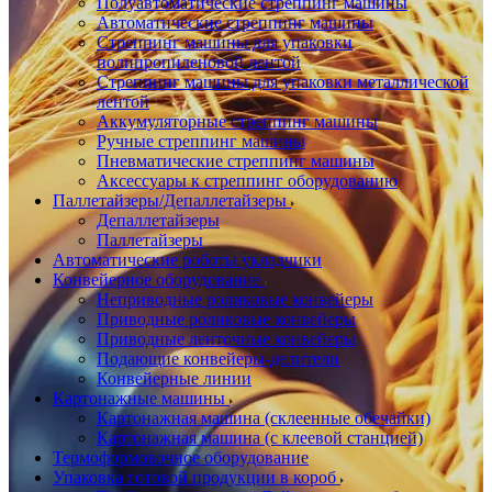
Полуавтоматические стреппинг машины
Автоматические стреппинг машины
Стреппинг машины для упаковки
полипропиленовой лентой
Стреппинг машины для упаковки металлической
лентой
Аккумуляторные стреппинг машины
Ручные стреппинг машины
Пневматические стреппинг машины
Аксессуары к стреппинг оборудованию
Паллетайзеры/Депаллетайзеры
Депаллетайзеры
Паллетайзеры
Автоматические роботы укладчики
Конвейерное оборудование
Неприводные роликовые конвейеры
Приводные роликовые конвейеры
Приводные ленточные конвейеры
Подающие конвейеры-делители
Конвейерные линии
Картонажные машины
Картонажная машина (склеенные обечайки)
Картонажная машина (с клеевой станцией)
Термоформовочное оборудование
Упаковка готовой продукции в короб