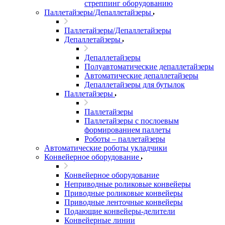
стреппинг оборудованию
Паллетайзеры/Депаллетайзеры
Паллетайзеры/Депаллетайзеры
Депаллетайзеры
Депаллетайзеры
Полуавтоматические депаллетайзеры
Автоматические депаллетайзеры
Депаллетайзеры для бутылок
Паллетайзеры
Паллетайзеры
Паллетайзеры с послоевым
формированием паллеты
Роботы – паллетайзеры
Автоматические роботы укладчики
Конвейерное оборудование
Конвейерное оборудование
Неприводные роликовые конвейеры
Приводные роликовые конвейеры
Приводные ленточные конвейеры
Подающие конвейеры-делители
Конвейерные линии