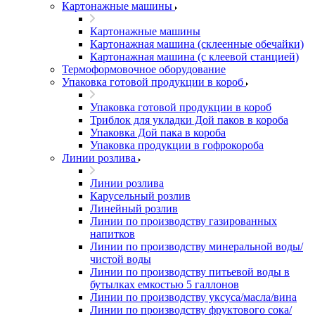
Картонажные машины
Картонажные машины
Картонажная машина (склеенные обечайки)
Картонажная машина (с клеевой станцией)
Термоформовочное оборудование
Упаковка готовой продукции в короб
Упаковка готовой продукции в короб
Триблок для укладки Дой паков в короба
Упаковка Дой пака в короба
Упаковка продукции в гофрокороба
Линии розлива
Линии розлива
Карусельный розлив
Линейный розлив
Линии по производству газированных
напитков
Линии по производству минеральной воды/
чистой воды
Линии по производству питьевой воды в
бутылках емкостью 5 галлонов
Линии по производству уксуса/масла/вина
Линии по производству фруктового сока/