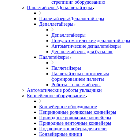
стреппинг оборудованию
Паллетайзеры/Депаллетайзеры
Паллетайзеры/Депаллетайзеры
Депаллетайзеры
Депаллетайзеры
Полуавтоматические депаллетайзеры
Автоматические депаллетайзеры
Депаллетайзеры для бутылок
Паллетайзеры
Паллетайзеры
Паллетайзеры с послоевым
формированием паллеты
Роботы – паллетайзеры
Автоматические роботы укладчики
Конвейерное оборудование
Конвейерное оборудование
Неприводные роликовые конвейеры
Приводные роликовые конвейеры
Приводные ленточные конвейеры
Подающие конвейеры-делители
Конвейерные линии