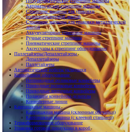
Полуавтоматические стреппинг машины
Автоматические стреппинг машины
Стреппинг машины для упаковки
полипропиленовой лентой
Стреппинг машины для упаковки металлической
лентой
Аккумуляторные стреппинг машины
Ручные стреппинг машины
Пневматические стреппинг машины
Аксессуары к стреппинг оборудованию
Паллетайзеры/Депаллетайзеры
Депаллетайзеры
Паллетайзеры
Автоматические роботы укладчики
Конвейерное оборудование
Неприводные роликовые конвейеры
Приводные роликовые конвейеры
Приводные ленточные конвейеры
Подающие конвейеры-делители
Конвейерные линии
Картонажные машины
Картонажная машина (склеенные обечайки)
Картонажная машина (с клеевой станцией)
Термоформовочное оборудование
Упаковка готовой продукции в короб