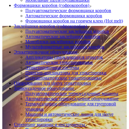
Мобильные паллетоупаковщики
Формовщики коробов (гофрокоробов)
Полуавтоматические формовщики коробов
Автоматические формовщики коробов
Формовщики коробов на горячем клею (Hot melt)
Заклейщики коробов (гофрокоробов)
Полуавтоматические заклейщики коробов
Автоматические заклейщики коробов
Моноблоки-заклейщики коробов
Мультиформатные заклейщики коробов
Этикетировочное оборудование
Аппликаторы самоклеящихся этикеток
Автоматические этикетировщики
Этикетировочные системы
Принтер-аппликаторы для этикетировки
Полуавтоматические этикетировщики
Оборудование для sleeve этикетировки
Термоусадочное оборудование
Полуавтоматические термоусадочные машины
Автоматическое термоусадочное оборудование
Термоусадочное оборудование для групповой
упаковки
Машины и автоматические линии для sleeve
этикетировки
Стреппинг машины и инструменты