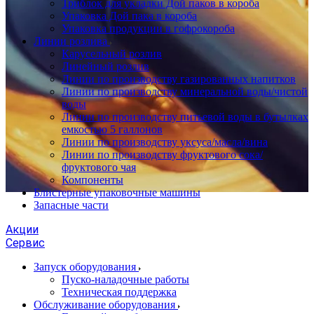
Триблок для укладки Дой паков в короба
Упаковка Дой пака в короба
Упаковка продукции в гофрокороба
Линии розлива
Карусельный розлив
Линейный розлив
Линии по производству газированных напитков
Линии по производству минеральной воды/чистой
воды
Линии по производству питьевой воды в бутылках
емкостью 5 галлонов
Линии по производству уксуса/масла/вина
Линии по производству фруктового сока/
фруктового чая
Компоненты
Блистерные упаковочные машины
Запасные части
Акции
Сервис
Запуск оборудования
Пуско-наладочные работы
Техническая поддержка
Обслуживание оборудования