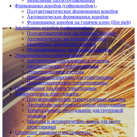
Мобильные паллетоупаковщики
Формовщики коробов (гофрокоробов)
Полуавтоматические формовщики коробов
Автоматические формовщики коробов
Формовщики коробов на горячем клею (Hot melt)
Заклейщики коробов (гофрокоробов)
Полуавтоматические заклейщики коробов
Автоматические заклейщики коробов
Моноблоки-заклейщики коробов
Мультиформатные заклейщики коробов
Этикетировочное оборудование
Аппликаторы самоклеящихся этикеток
Автоматические этикетировщики
Этикетировочные системы
Принтер-аппликаторы для этикетировки
Полуавтоматические этикетировщики
Оборудование для sleeve этикетировки
Термоусадочное оборудование
Полуавтоматические термоусадочные машины
Автоматическое термоусадочное оборудование
Термоусадочное оборудование для групповой
упаковки
Машины и автоматические линии для sleeve
этикетировки
Стреппинг машины и инструменты