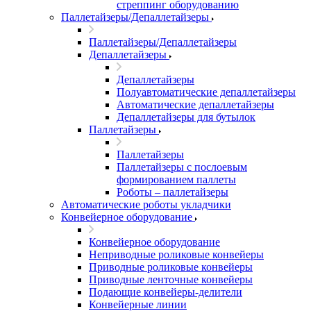
стреппинг оборудованию
Паллетайзеры/Депаллетайзеры
Паллетайзеры/Депаллетайзеры
Депаллетайзеры
Депаллетайзеры
Полуавтоматические депаллетайзеры
Автоматические депаллетайзеры
Депаллетайзеры для бутылок
Паллетайзеры
Паллетайзеры
Паллетайзеры с послоевым
формированием паллеты
Роботы – паллетайзеры
Автоматические роботы укладчики
Конвейерное оборудование
Конвейерное оборудование
Неприводные роликовые конвейеры
Приводные роликовые конвейеры
Приводные ленточные конвейеры
Подающие конвейеры-делители
Конвейерные линии