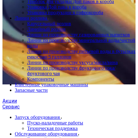
Триблок для укладки Дой паков в короба
Упаковка Дой пака в короба
Упаковка продукции в гофрокороба
Линии розлива
Карусельный розлив
Линейный розлив
Линии по производству газированных напитков
Линии по производству минеральной воды/чистой
воды
Линии по производству питьевой воды в бутылках
емкостью 5 галлонов
Линии по производству уксуса/масла/вина
Линии по производству фруктового сока/
фруктового чая
Компоненты
Блистерные упаковочные машины
Запасные части
Акции
Сервис
Запуск оборудования
Пуско-наладочные работы
Техническая поддержка
Обслуживание оборудования