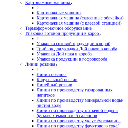
Картонажные машины
Картонажные машины
Картонажная машина (склеенные обечайки)
Картонажная машина (с клеевой станцией)
Термоформовочное оборудование
Упаковка готовой продукции в короб
Упаковка готовой продукции в короб
Триблок для укладки Дой паков в короба
Упаковка Дой пака в короба
Упаковка продукции в гофрокороба
Линии розлива
Линии розлива
Карусельный розлив
Линейный розлив
Линии по производству газированных
напитков
Линии по производству минеральной воды/
чистой воды
Линии по производству питьевой воды в
бутылках емкостью 5 галлонов
Линии по производству уксуса/масла/вина
Линии по производству фруктового сока/