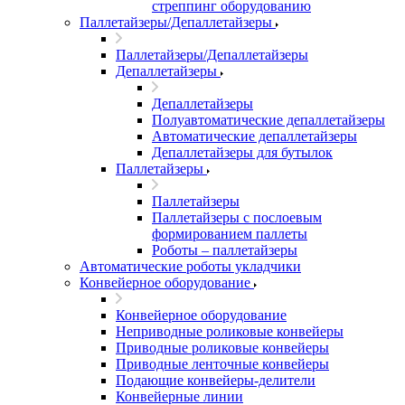
стреппинг оборудованию
Паллетайзеры/Депаллетайзеры
Паллетайзеры/Депаллетайзеры
Депаллетайзеры
Депаллетайзеры
Полуавтоматические депаллетайзеры
Автоматические депаллетайзеры
Депаллетайзеры для бутылок
Паллетайзеры
Паллетайзеры
Паллетайзеры с послоевым
формированием паллеты
Роботы – паллетайзеры
Автоматические роботы укладчики
Конвейерное оборудование
Конвейерное оборудование
Неприводные роликовые конвейеры
Приводные роликовые конвейеры
Приводные ленточные конвейеры
Подающие конвейеры-делители
Конвейерные линии