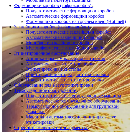
Мобильные паллетоупаковщики
Формовщики коробов (гофрокоробов)
Полуавтоматические формовщики коробов
Автоматические формовщики коробов
Формовщики коробов на горячем клею (Hot melt)
Заклейщики коробов (гофрокоробов)
Полуавтоматические заклейщики коробов
Автоматические заклейщики коробов
Моноблоки-заклейщики коробов
Мультиформатные заклейщики коробов
Этикетировочное оборудование
Аппликаторы самоклеящихся этикеток
Автоматические этикетировщики
Этикетировочные системы
Принтер-аппликаторы для этикетировки
Полуавтоматические этикетировщики
Оборудование для sleeve этикетировки
Термоусадочное оборудование
Полуавтоматические термоусадочные машины
Автоматическое термоусадочное оборудование
Термоусадочное оборудование для групповой
упаковки
Машины и автоматические линии для sleeve
этикетировки
Стреппинг машины и инструменты