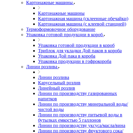
Картонажные машины
Картонажные машины
Картонажная машина (склеенные обечайки)
Картонажная машина (с клеевой станцией)
Термоформовочное оборудование
Упаковка готовой продукции в короб
Упаковка готовой продукции в короб
Триблок для укладки Дой паков в короба
Упаковка Дой пака в короба
Упаковка продукции в гофрокороба
Линии розлива
Линии розлива
Карусельный розлив
Линейный розлив
Линии по производству газированных
напитков
Линии по производству минеральной воды/
чистой воды
Линии по производству питьевой воды в
бутылках емкостью 5 галлонов
Линии по производству уксуса/масла/вина
Линии по производству фруктового сока/