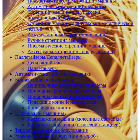
Полуавтоматические стреппинг машины
Автоматические стреппинг машины
Стреппинг машины для упаковки
полипропиленовой лентой
Стреппинг машины для упаковки металлической
лентой
Аккумуляторные стреппинг машины
Ручные стреппинг машины
Пневматические стреппинг машины
Аксессуары к стреппинг оборудованию
Паллетайзеры/Депаллетайзеры
Депаллетайзеры
Паллетайзеры
Автоматические роботы укладчики
Конвейерное оборудование
Неприводные роликовые конвейеры
Приводные роликовые конвейеры
Приводные ленточные конвейеры
Подающие конвейеры-делители
Конвейерные линии
Картонажные машины
Картонажная машина (склеенные обечайки)
Картонажная машина (с клеевой станцией)
Термоформовочное оборудование
Упаковка готовой продукции в короб