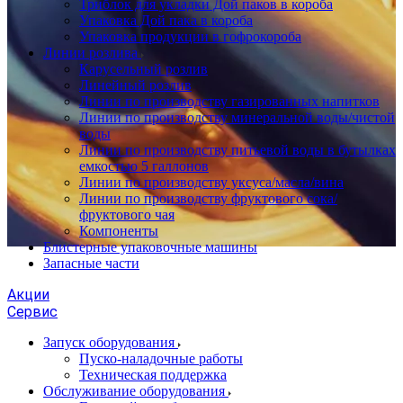
Триблок для укладки Дой паков в короба
Упаковка Дой пака в короба
Упаковка продукции в гофрокороба
Линии розлива
Карусельный розлив
Линейный розлив
Линии по производству газированных напитков
Линии по производству минеральной воды/чистой
воды
Линии по производству питьевой воды в бутылках
емкостью 5 галлонов
Линии по производству уксуса/масла/вина
Линии по производству фруктового сока/
фруктового чая
Компоненты
Блистерные упаковочные машины
Запасные части
Акции
Сервис
Запуск оборудования
Пуско-наладочные работы
Техническая поддержка
Обслуживание оборудования