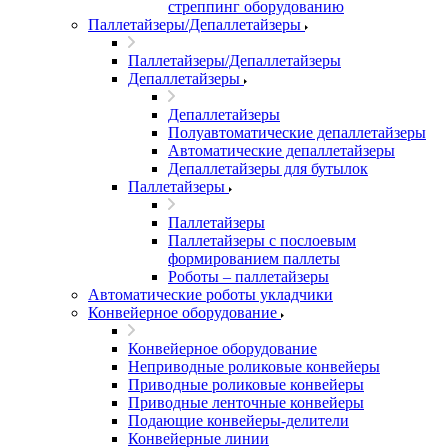
стреппинг оборудованию
Паллетайзеры/Депаллетайзеры
Паллетайзеры/Депаллетайзеры
Депаллетайзеры
Депаллетайзеры
Полуавтоматические депаллетайзеры
Автоматические депаллетайзеры
Депаллетайзеры для бутылок
Паллетайзеры
Паллетайзеры
Паллетайзеры с послоевым
формированием паллеты
Роботы – паллетайзеры
Автоматические роботы укладчики
Конвейерное оборудование
Конвейерное оборудование
Неприводные роликовые конвейеры
Приводные роликовые конвейеры
Приводные ленточные конвейеры
Подающие конвейеры-делители
Конвейерные линии