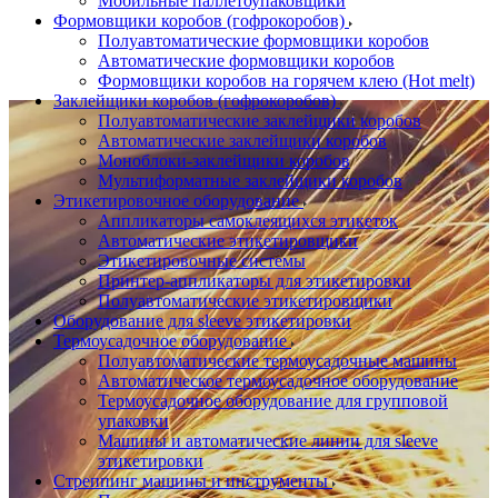
Мобильные паллетоупаковщики
Формовщики коробов (гофрокоробов)
Полуавтоматические формовщики коробов
Автоматические формовщики коробов
Формовщики коробов на горячем клею (Hot melt)
Заклейщики коробов (гофрокоробов)
Полуавтоматические заклейщики коробов
Автоматические заклейщики коробов
Моноблоки-заклейщики коробов
Мультиформатные заклейщики коробов
Этикетировочное оборудование
Аппликаторы самоклеящихся этикеток
Автоматические этикетировщики
Этикетировочные системы
Принтер-аппликаторы для этикетировки
Полуавтоматические этикетировщики
Оборудование для sleeve этикетировки
Термоусадочное оборудование
Полуавтоматические термоусадочные машины
Автоматическое термоусадочное оборудование
Термоусадочное оборудование для групповой
упаковки
Машины и автоматические линии для sleeve
этикетировки
Стреппинг машины и инструменты