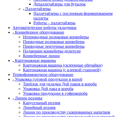
Депаллетайзеры для бутылок
Паллетайзеры
Паллетайзеры с послоевым формированием
паллеты
Роботы – паллетайзеры
Автоматические роботы укладчики
Конвейерное оборудование
Неприводные роликовые конвейеры
Приводные роликовые конвейеры
Приводные ленточные конвейеры
Подающие конвейеры-делители
Конвейерные линии
Картонажные машины
Картонажная машина (склеенные обечайки)
Картонажная машина (с клеевой станцией)
Термоформовочное оборудование
Упаковка готовой продукции в короб
Триблок для укладки Дой паков в короба
Упаковка Дой пака в короба
Упаковка продукции в гофрокороба
Линии розлива
Карусельный розлив
Линейный розлив
Линии по производству газированных напитков
Линии по производству минеральной воды/чистой