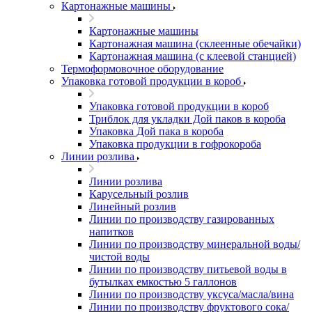
Картонажные машины
Картонажные машины
Картонажная машина (склеенные обечайки)
Картонажная машина (с клеевой станцией)
Термоформовочное оборудование
Упаковка готовой продукции в короб
Упаковка готовой продукции в короб
Триблок для укладки Дой паков в короба
Упаковка Дой пака в короба
Упаковка продукции в гофрокороба
Линии розлива
Линии розлива
Карусельный розлив
Линейный розлив
Линии по производству газированных
напитков
Линии по производству минеральной воды/
чистой воды
Линии по производству питьевой воды в
бутылках емкостью 5 галлонов
Линии по производству уксуса/масла/вина
Линии по производству фруктового сока/