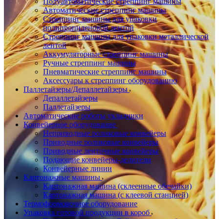
Полуавтоматические стреппинг машины
Автоматические стреппинг машины
Стреппинг машины для упаковки
полипропиленовой лентой
Стреппинг машины для упаковки металлической
лентой
Аккумуляторные стреппинг машины
Ручные стреппинг машины
Пневматические стреппинг машины
Аксессуары к стреппинг оборудованию
Паллетайзеры/Депаллетайзеры
Депаллетайзеры
Паллетайзеры
Автоматические роботы укладчики
Конвейерное оборудование
Неприводные роликовые конвейеры
Приводные роликовые конвейеры
Приводные ленточные конвейеры
Подающие конвейеры-делители
Конвейерные линии
Картонажные машины
Картонажная машина (склеенные обечайки)
Картонажная машина (с клеевой станцией)
Термоформовочное оборудование
Упаковка готовой продукции в короб