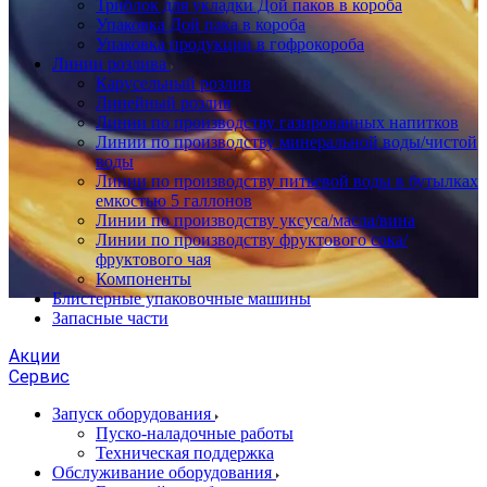
Триблок для укладки Дой паков в короба
Упаковка Дой пака в короба
Упаковка продукции в гофрокороба
Линии розлива
Карусельный розлив
Линейный розлив
Линии по производству газированных напитков
Линии по производству минеральной воды/чистой
воды
Линии по производству питьевой воды в бутылках
емкостью 5 галлонов
Линии по производству уксуса/масла/вина
Линии по производству фруктового сока/
фруктового чая
Компоненты
Блистерные упаковочные машины
Запасные части
Акции
Сервис
Запуск оборудования
Пуско-наладочные работы
Техническая поддержка
Обслуживание оборудования