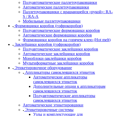
Полуавтоматические паллетоупаковщики
Автоматические паллетоупаковщики
Паллетоупаковщики с вращающейся «рукой»: RA-
S / RA-A
Мобильные паллетоупаковщики
Формовщики коробов (гофрокоробов)
Полуавтоматические формовщики коробов
Автоматические формовщики коробов
Формовщики коробов на горячем клею (Hot melt)
Заклейщики коробов (гофрокоробов)
Полуавтоматические заклейщики коробов
Автоматические заклейщики коробов
Моноблоки-заклейщики коробов
Мультиформатные заклейщики коробов
Этикетировочное оборудование
Аппликаторы самоклеящихся этикеток
Автоматические аппликаторы
самоклеящихся этикеток
Дополнительные опции к аппликаторам
самоклеящихся этикеток
Полуавтоматические аппликаторы
самоклеящихся этикеток
Автоматические этикетировщики
Этикетировочные системы
Узлы и комплектующие для