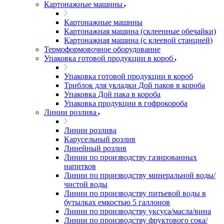
Картонажные машины
Картонажные машины
Картонажная машина (склеенные обечайки)
Картонажная машина (с клеевой станцией)
Термоформовочное оборудование
Упаковка готовой продукции в короб
Упаковка готовой продукции в короб
Триблок для укладки Дой паков в короба
Упаковка Дой пака в короба
Упаковка продукции в гофрокороба
Линии розлива
Линии розлива
Карусельный розлив
Линейный розлив
Линии по производству газированных
напитков
Линии по производству минеральной воды/
чистой воды
Линии по производству питьевой воды в
бутылках емкостью 5 галлонов
Линии по производству уксуса/масла/вина
Линии по производству фруктового сока/