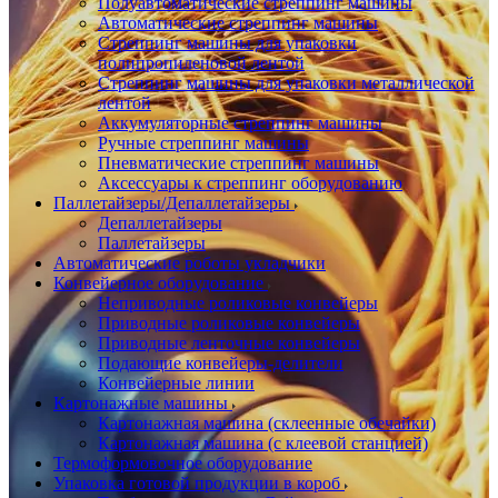
Полуавтоматические стреппинг машины
Автоматические стреппинг машины
Стреппинг машины для упаковки
полипропиленовой лентой
Стреппинг машины для упаковки металлической
лентой
Аккумуляторные стреппинг машины
Ручные стреппинг машины
Пневматические стреппинг машины
Аксессуары к стреппинг оборудованию
Паллетайзеры/Депаллетайзеры
Депаллетайзеры
Паллетайзеры
Автоматические роботы укладчики
Конвейерное оборудование
Неприводные роликовые конвейеры
Приводные роликовые конвейеры
Приводные ленточные конвейеры
Подающие конвейеры-делители
Конвейерные линии
Картонажные машины
Картонажная машина (склеенные обечайки)
Картонажная машина (с клеевой станцией)
Термоформовочное оборудование
Упаковка готовой продукции в короб