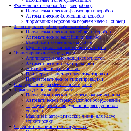
Мобильные паллетоупаковщики
Формовщики коробов (гофрокоробов)
Полуавтоматические формовщики коробов
Автоматические формовщики коробов
Формовщики коробов на горячем клею (Hot melt)
Заклейщики коробов (гофрокоробов)
Полуавтоматические заклейщики коробов
Автоматические заклейщики коробов
Моноблоки-заклейщики коробов
Мультиформатные заклейщики коробов
Этикетировочное оборудование
Аппликаторы самоклеящихся этикеток
Автоматические этикетировщики
Этикетировочные системы
Принтер-аппликаторы для этикетировки
Полуавтоматические этикетировщики
Оборудование для sleeve этикетировки
Термоусадочное оборудование
Полуавтоматические термоусадочные машины
Автоматическое термоусадочное оборудование
Термоусадочное оборудование для групповой
упаковки
Машины и автоматические линии для sleeve
этикетировки
Стреппинг машины и инструменты