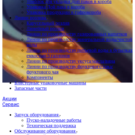
Триблок для укладки Дой паков в короба
Упаковка Дой пака в короба
Упаковка продукции в гофрокороба
Линии розлива
Карусельный розлив
Линейный розлив
Линии по производству газированных напитков
Линии по производству минеральной воды/чистой
воды
Линии по производству питьевой воды в бутылках
емкостью 5 галлонов
Линии по производству уксуса/масла/вина
Линии по производству фруктового сока/
фруктового чая
Компоненты
Блистерные упаковочные машины
Запасные части
Акции
Сервис
Запуск оборудования
Пуско-наладочные работы
Техническая поддержка
Обслуживание оборудования