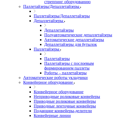
стреппинг оборудованию
Паллетайзеры/Депаллетайзеры
Паллетайзеры/Депаллетайзеры
Депаллетайзеры
Депаллетайзеры
Полуавтоматические депаллетайзеры
Автоматические депаллетайзеры
Депаллетайзеры для бутылок
Паллетайзеры
Паллетайзеры
Паллетайзеры с послоевым
формированием паллеты
Роботы – паллетайзеры
Автоматические роботы укладчики
Конвейерное оборудование
Конвейерное оборудование
Неприводные роликовые конвейеры
Приводные роликовые конвейеры
Приводные ленточные конвейеры
Подающие конвейеры-делители
Конвейерные линии