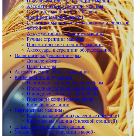
Полуавтоматические стреппинг машины
Автоматические стреппинг машины
Стреппинг машины для упаковки
полипропиленовой лентой
Стреппинг машины для упаковки металлической
лентой
Аккумуляторные стреппинг машины
Ручные стреппинг машины
Пневматические стреппинг машины
Аксессуары к стреппинг оборудованию
Паллетайзеры/Депаллетайзеры
Депаллетайзеры
Паллетайзеры
Автоматические роботы укладчики
Конвейерное оборудование
Неприводные роликовые конвейеры
Приводные роликовые конвейеры
Приводные ленточные конвейеры
Подающие конвейеры-делители
Конвейерные линии
Картонажные машины
Картонажная машина (склеенные обечайки)
Картонажная машина (с клеевой станцией)
Термоформовочное оборудование
Упаковка готовой продукции в короб