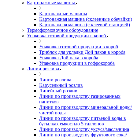
Картонажные машины
Картонажные машины
Картонажная машина (склеенные обечайки)
Картонажная машина (с клеевой станцией)
Термоформовочное оборудование
Упаковка готовой продукции в короб
Упаковка готовой продукции в короб
Триблок для укладки Дой паков в короба
Упаковка Дой пака в короба
Упаковка продукции в гофрокороба
Линии розлива
Линии розлива
Карусельный розлив
Линейный розлив
Линии по производству газированных
напитков
Линии по производству минеральной воды/
чистой воды
Линии по производству питьевой воды в
бутылках емкостью 5 галлонов
Линии по производству уксуса/масла/вина
Линии по производству фруктового сока/