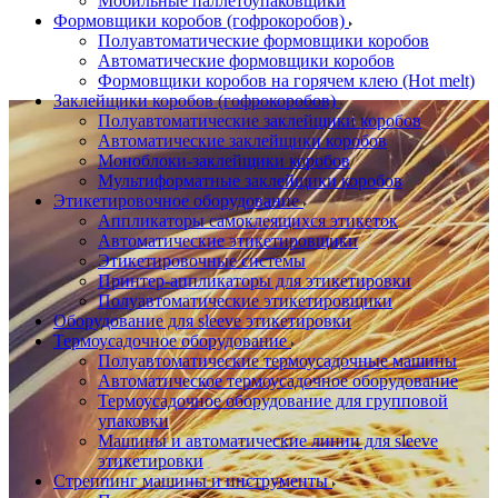
Мобильные паллетоупаковщики
Формовщики коробов (гофрокоробов)
Полуавтоматические формовщики коробов
Автоматические формовщики коробов
Формовщики коробов на горячем клею (Hot melt)
Заклейщики коробов (гофрокоробов)
Полуавтоматические заклейщики коробов
Автоматические заклейщики коробов
Моноблоки-заклейщики коробов
Мультиформатные заклейщики коробов
Этикетировочное оборудование
Аппликаторы самоклеящихся этикеток
Автоматические этикетировщики
Этикетировочные системы
Принтер-аппликаторы для этикетировки
Полуавтоматические этикетировщики
Оборудование для sleeve этикетировки
Термоусадочное оборудование
Полуавтоматические термоусадочные машины
Автоматическое термоусадочное оборудование
Термоусадочное оборудование для групповой
упаковки
Машины и автоматические линии для sleeve
этикетировки
Стреппинг машины и инструменты