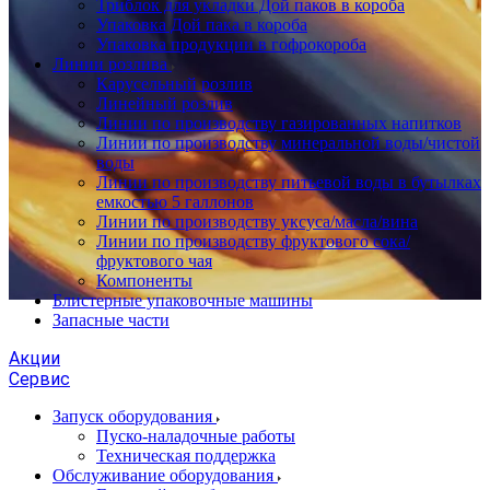
Триблок для укладки Дой паков в короба
Упаковка Дой пака в короба
Упаковка продукции в гофрокороба
Линии розлива
Карусельный розлив
Линейный розлив
Линии по производству газированных напитков
Линии по производству минеральной воды/чистой
воды
Линии по производству питьевой воды в бутылках
емкостью 5 галлонов
Линии по производству уксуса/масла/вина
Линии по производству фруктового сока/
фруктового чая
Компоненты
Блистерные упаковочные машины
Запасные части
Акции
Сервис
Запуск оборудования
Пуско-наладочные работы
Техническая поддержка
Обслуживание оборудования