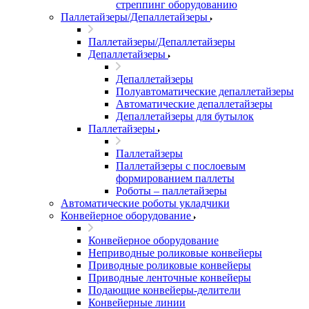
стреппинг оборудованию
Паллетайзеры/Депаллетайзеры
Паллетайзеры/Депаллетайзеры
Депаллетайзеры
Депаллетайзеры
Полуавтоматические депаллетайзеры
Автоматические депаллетайзеры
Депаллетайзеры для бутылок
Паллетайзеры
Паллетайзеры
Паллетайзеры с послоевым
формированием паллеты
Роботы – паллетайзеры
Автоматические роботы укладчики
Конвейерное оборудование
Конвейерное оборудование
Неприводные роликовые конвейеры
Приводные роликовые конвейеры
Приводные ленточные конвейеры
Подающие конвейеры-делители
Конвейерные линии