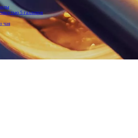
воды
емкостью 5 галлонов
о чая