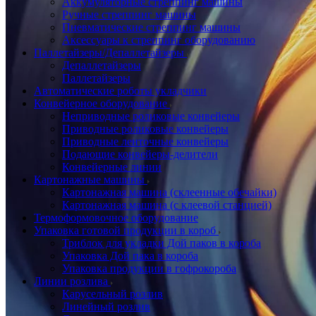
Аккумуляторные стреппинг машины
Ручные стреппинг машины
Пневматические стреппинг машины
Аксессуары к стреппинг оборудованию
Паллетайзеры/Депаллетайзеры
Депаллетайзеры
Паллетайзеры
Автоматические роботы укладчики
Конвейерное оборудование
Неприводные роликовые конвейеры
Приводные роликовые конвейеры
Приводные ленточные конвейеры
Подающие конвейеры-делители
Конвейерные линии
Картонажные машины
Картонажная машина (склеенные обечайки)
Картонажная машина (с клеевой станцией)
Термоформовочное оборудование
Упаковка готовой продукции в короб
Триблок для укладки Дой паков в короба
Упаковка Дой пака в короба
Упаковка продукции в гофрокороба
Линии розлива
Карусельный розлив
Линейный розлив