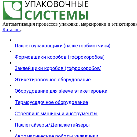
Автоматизация процессов упаковки, маркировки и этикетиров
Каталог
Паллетоупаковщики (паллетообмотчики)
Формовщики коробов (гофрокоробов)
Заклейщики коробов (гофрокоробов)
Этикетировочное оборудование
Оборудование для sleeve этикетировки
Термоусадочное оборудование
Стреппинг машины и инструменты
Паллетайзеры/Депаллетайзеры
Автоматические роботы укладчики