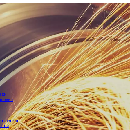
овки
ировки
й лентой
нтой