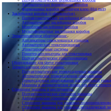
Полуавтоматические формовщики коробов
Автоматические формовщики коробов
Формовщики коробов на горячем клею (Hot melt)
Заклейщики коробов (гофрокоробов)
Полуавтоматические заклейщики коробов
Автоматические заклейщики коробов
Моноблоки-заклейщики коробов
Мультиформатные заклейщики коробов
Этикетировочное оборудование
Аппликаторы самоклеящихся этикеток
Автоматические этикетировщики
Этикетировочные системы
Принтер-аппликаторы для этикетировки
Полуавтоматические этикетировщики
Оборудование для sleeve этикетировки
Термоусадочное оборудование
Полуавтоматические термоусадочные машины
Автоматическое термоусадочное оборудование
Термоусадочное оборудование для групповой упак
Машины и автоматические линии для sleeve этикет
Стреппинг машины и инструменты
Полуавтоматические стреппинг машины
Автоматические стреппинг машины
Стреппинг машины для упаковки полипропиленово
Стреппинг машины для упаковки металлической ле