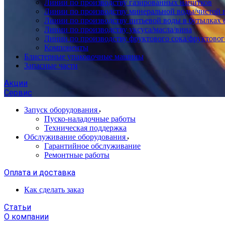
Линии по производству газированных напитков
Линии по производству минеральной воды/чистой 
Линии по производству питьевой воды в бутылках 
Линии по производству уксуса/масла/вина
Линии по производству фруктового сока/фруктовог
Компоненты
Блистерные упаковочные машины
Запасные части
Акции
Сервис
Запуск оборудования
Пуско-наладочные работы
Техническая поддержка
Обслуживание оборудования
Гарантийное обслуживание
Ремонтные работы
Оплата и доставка
Как сделать заказ
Статьи
О компании