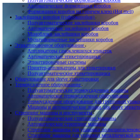
Полуавтоматические формовщики коробов
Автоматические формовщики коробов
Формовщики коробов на горячем клею (Hot melt)
Заклейщики коробов (гофрокоробов)
Полуавтоматические заклейщики коробов
Автоматические заклейщики коробов
Моноблоки-заклейщики коробов
Мультиформатные заклейщики коробов
Этикетировочное оборудование
Аппликаторы самоклеящихся этикеток
Автоматические этикетировщики
Этикетировочные системы
Принтер-аппликаторы для этикетировки
Полуавтоматические этикетировщики
Оборудование для sleeve этикетировки
Термоусадочное оборудование
Полуавтоматические термоусадочные машины
Автоматическое термоусадочное оборудование
Термоусадочное оборудование для групповой упак
Машины и автоматические линии для sleeve этикет
Стреппинг машины и инструменты
Полуавтоматические стреппинг машины
Автоматические стреппинг машины
Стреппинг машины для упаковки полипропиленово
Стреппинг машины для упаковки металлической ле