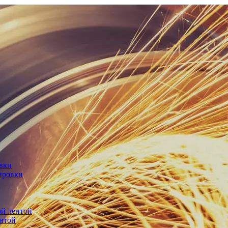
овки
ировки
й лентой
нтой