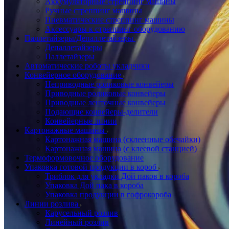
Аккумуляторные стреппинг машины
Ручные стреппинг машины
Пневматические стреппинг машины
Аксессуары к стреппинг оборудованию
Паллетайзеры/Депаллетайзеры
Депаллетайзеры
Паллетайзеры
Автоматические роботы укладчики
Конвейерное оборудование
Неприводные роликовые конвейеры
Приводные роликовые конвейеры
Приводные ленточные конвейеры
Подающие конвейеры-делители
Конвейерные линии
Картонажные машины
Картонажная машина (склеенные обечайки)
Картонажная машина (с клеевой станцией)
Термоформовочное оборудование
Упаковка готовой продукции в короб
Триблок для укладки Дой паков в короба
Упаковка Дой пака в короба
Упаковка продукции в гофрокороба
Линии розлива
Карусельный розлив
Линейный розлив