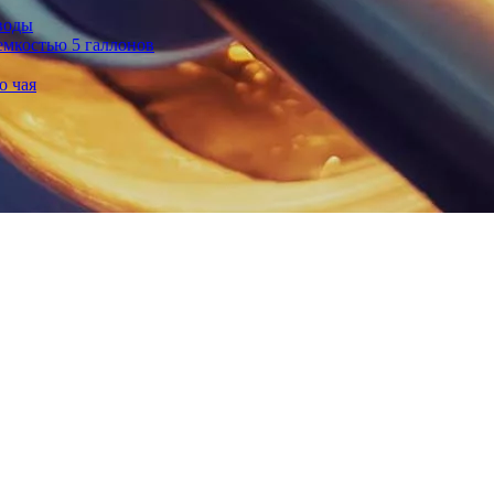
воды
емкостью 5 галлонов
о чая