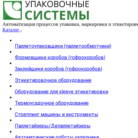
Автоматизация процессов упаковки, маркировки и этикетиров
Каталог
Паллетоупаковщики (паллетообмотчики)
Формовщики коробов (гофрокоробов)
Заклейщики коробов (гофрокоробов)
Этикетировочное оборудование
Оборудование для sleeve этикетировки
Термоусадочное оборудование
Стреппинг машины и инструменты
Паллетайзеры/Депаллетайзеры
Автоматические роботы укладчики