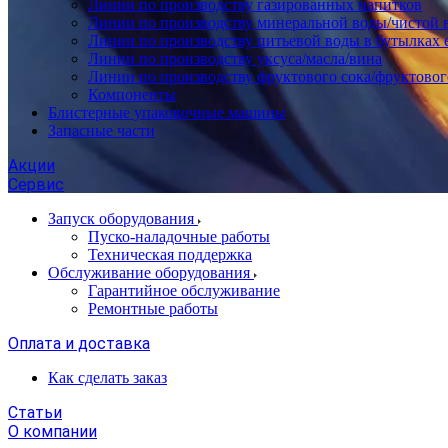
Линии по производству газированных напитков
Линии по производству минеральной воды/чистой 
Линии по производству питьевой воды в бутылках 
Линии по производству уксуса/масла/вина
Линии по производству фруктового сока/фруктовог
Компоненты
Блистерные упаковочные машины
Запасные части
Акции
Сервис
Запуск оборудования
Пуско-наладочные работы
Техническая поддержка
Обслуживание оборудования
Гарантийное обслуживание
Ремонтные работы
Оплата и доставка
Как сделать заказ
Статьи
О компании