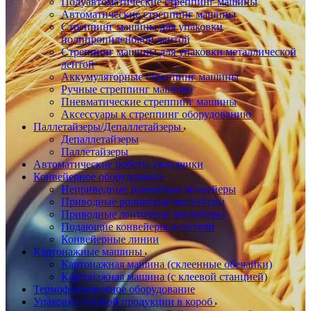
Полуавтоматические стреппинг машины
Автоматические стреппинг машины
Стреппинг машины для упаковки
полипропиленовой лентой
Стреппинг машины для упаковки металлической
лентой
Аккумуляторные стреппинг машины
Ручные стреппинг машины
Пневматические стреппинг машины
Аксессуары к стреппинг оборудованию
Паллетайзеры/Депаллетайзеры
Депаллетайзеры
Паллетайзеры
Автоматические роботы укладчики
Конвейерное оборудование
Неприводные роликовые конвейеры
Приводные роликовые конвейеры
Приводные ленточные конвейеры
Подающие конвейеры-делители
Конвейерные линии
Картонажные машины
Картонажная машина (склеенные обечайки)
Картонажная машина (с клеевой станцией)
Термоформовочное оборудование
Упаковка готовой продукции в короб