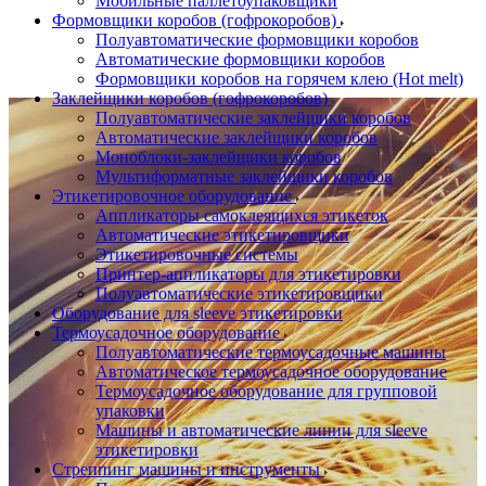
Мобильные паллетоупаковщики
Формовщики коробов (гофрокоробов)
Полуавтоматические формовщики коробов
Автоматические формовщики коробов
Формовщики коробов на горячем клею (Hot melt)
Заклейщики коробов (гофрокоробов)
Полуавтоматические заклейщики коробов
Автоматические заклейщики коробов
Моноблоки-заклейщики коробов
Мультиформатные заклейщики коробов
Этикетировочное оборудование
Аппликаторы самоклеящихся этикеток
Автоматические этикетировщики
Этикетировочные системы
Принтер-аппликаторы для этикетировки
Полуавтоматические этикетировщики
Оборудование для sleeve этикетировки
Термоусадочное оборудование
Полуавтоматические термоусадочные машины
Автоматическое термоусадочное оборудование
Термоусадочное оборудование для групповой
упаковки
Машины и автоматические линии для sleeve
этикетировки
Стреппинг машины и инструменты