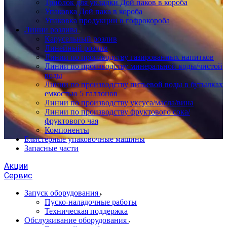
Триблок для укладки Дой паков в короба
Упаковка Дой пака в короба
Упаковка продукции в гофрокороба
Линии розлива
Карусельный розлив
Линейный розлив
Линии по производству газированных напитков
Линии по производству минеральной воды/чистой
воды
Линии по производству питьевой воды в бутылках
емкостью 5 галлонов
Линии по производству уксуса/масла/вина
Линии по производству фруктового сока/
фруктового чая
Компоненты
Блистерные упаковочные машины
Запасные части
Акции
Сервис
Запуск оборудования
Пуско-наладочные работы
Техническая поддержка
Обслуживание оборудования