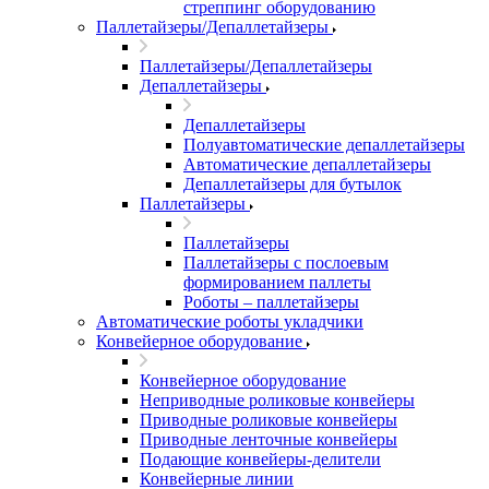
стреппинг оборудованию
Паллетайзеры/Депаллетайзеры
Паллетайзеры/Депаллетайзеры
Депаллетайзеры
Депаллетайзеры
Полуавтоматические депаллетайзеры
Автоматические депаллетайзеры
Депаллетайзеры для бутылок
Паллетайзеры
Паллетайзеры
Паллетайзеры с послоевым
формированием паллеты
Роботы – паллетайзеры
Автоматические роботы укладчики
Конвейерное оборудование
Конвейерное оборудование
Неприводные роликовые конвейеры
Приводные роликовые конвейеры
Приводные ленточные конвейеры
Подающие конвейеры-делители
Конвейерные линии