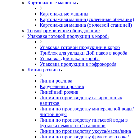
Картонажные машины
Картонажные машины
Картонажная машина (склеенные обечайки)
Картонажная машина (с клеевой станцией)
Термоформовочное оборудование
Упаковка готовой продукции в короб
Упаковка готовой продукции в короб
Триблок для укладки Дой паков в короба
Упаковка Дой пака в короба
Упаковка продукции в гофрокороба
Линии розлива
Линии розлива
Карусельный розлив
Линейный розлив
Линии по производству газированных
напитков
Линии по производству минеральной воды/
чистой воды
Линии по производству питьевой воды в
бутылках емкостью 5 галлонов
Линии по производству уксуса/масла/вина
Линии по производству фруктового сока/