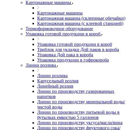
Картонажные машины
Картонажные машины
Картонажная машина (склеенные обечайки)
Картонажная машина (с клеевой станцией)
Термоформовочное оборудование
Упаковка готовой продукции в короб
Упаковка готовой продукции в короб
Триблок для укладки Дой паков в короба
Упаковка Дой пака в короба
Упаковка продукции в гофрокороба
Линии розлива
Линии розлива
Карусельный розлив
Линейный розлив
Линии по производству газированных
напитков
Линии по производству минеральной воды/
чистой воды
Линии по производству питьевой воды в
бутылках емкостью 5 галлонов
Линии по производству уксуса/масла/вина
Линии по производству фруктового сока/