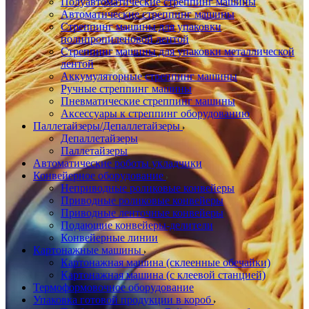
Полуавтоматические стреппинг машины
Автоматические стреппинг машины
Стреппинг машины для упаковки
полипропиленовой лентой
Стреппинг машины для упаковки металлической
лентой
Аккумуляторные стреппинг машины
Ручные стреппинг машины
Пневматические стреппинг машины
Аксессуары к стреппинг оборудованию
Паллетайзеры/Депаллетайзеры
Депаллетайзеры
Паллетайзеры
Автоматические роботы укладчики
Конвейерное оборудование
Неприводные роликовые конвейеры
Приводные роликовые конвейеры
Приводные ленточные конвейеры
Подающие конвейеры-делители
Конвейерные линии
Картонажные машины
Картонажная машина (склеенные обечайки)
Картонажная машина (с клеевой станцией)
Термоформовочное оборудование
Упаковка готовой продукции в короб