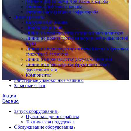
Триблок для укладки Дой паков в короба
Упаковка Дой пака в короба
Упаковка продукции в гофрокороба
Линии розлива
Карусельный розлив
Линейный розлив
Линии по производству газированных напитков
Линии по производству минеральной воды/чистой
воды
Линии по производству питьевой воды в бутылках
емкостью 5 галлонов
Линии по производству уксуса/масла/вина
Линии по производству фруктового сока/
фруктового чая
Компоненты
Блистерные упаковочные машины
Запасные части
Акции
Сервис
Запуск оборудования
Пуско-наладочные работы
Техническая поддержка
Обслуживание оборудования