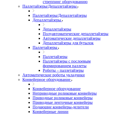
стреппинг оборудованию
Паллетайзеры/Депаллетайзеры
Паллетайзеры/Депаллетайзеры
Депаллетайзеры
Депаллетайзеры
Полуавтоматические депаллетайзеры
Автоматические депаллетайзеры
Депаллетайзеры для бутылок
Паллетайзеры
Паллетайзеры
Паллетайзеры с послоевым
формированием паллеты
Роботы – паллетайзеры
Автоматические роботы укладчики
Конвейерное оборудование
Конвейерное оборудование
Неприводные роликовые конвейеры
Приводные роликовые конвейеры
Приводные ленточные конвейеры
Подающие конвейеры-делители
Конвейерные линии