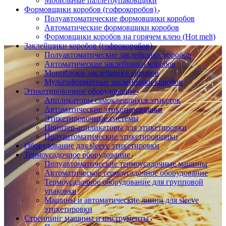
Мобильные паллетоупаковщики
Формовщики коробов (гофрокоробов)
Полуавтоматические формовщики коробов
Автоматические формовщики коробов
Формовщики коробов на горячем клею (Hot melt)
Заклейщики коробов (гофрокоробов)
Полуавтоматические заклейщики коробов
Автоматические заклейщики коробов
Моноблоки-заклейщики коробов
Мультиформатные заклейщики коробов
Этикетировочное оборудование
Аппликаторы самоклеящихся этикеток
Автоматические этикетировщики
Этикетировочные системы
Принтер-аппликаторы для этикетировки
Полуавтоматические этикетировщики
Оборудование для sleeve этикетировки
Термоусадочное оборудование
Полуавтоматические термоусадочные машины
Автоматическое термоусадочное оборудование
Термоусадочное оборудование для групповой
упаковки
Машины и автоматические линии для sleeve
этикетировки
Стреппинг машины и инструменты